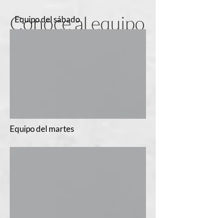
Conoce al equipo
Equipo del sábado
Equipo del martes